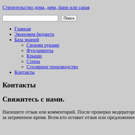
Перейти
Строительство дома, дачи, бани или сарая
к
Поиск
содержимому
Поиск
Частное малоэтажное строительство
Главная
Экономия бюджета
База знаний
Своими руками
Фундаменты
Крыши
Стены
Столярное производство
Контакты
Контакты
Свяжитесь с нами.
Напишите отзыв или комментарий. После проверки модераторо
за затраченное время. Всем кто оставит отзыв или предложени